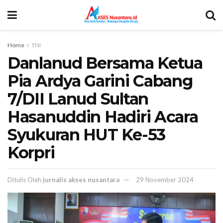
Home
TNI
Danlanud Bersama Ketua
Pia Ardya Garini Cabang
7/DII Lanud Sultan
Hasanuddin Hadiri Acara
Syukuran HUT Ke-53
Korpri
Ditulis Oleh
jurnalis akses nusantara
29 November 2024