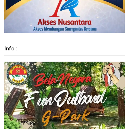
Info :