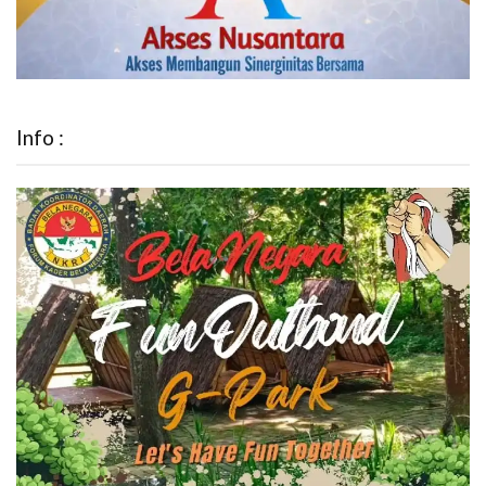
Info :