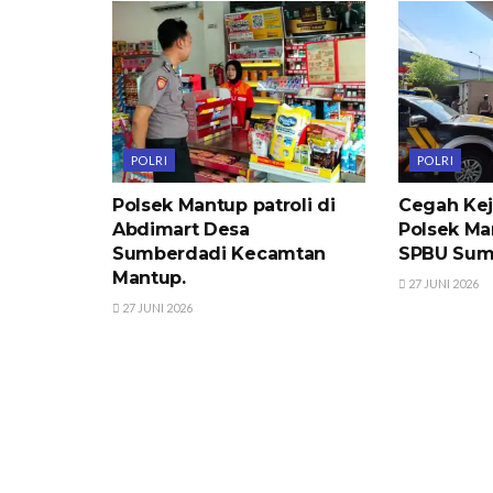
POLRI
POLRI
Polsek Mantup patroli di
Cegah Kej
Abdimart Desa
Polsek Man
Sumberdadi Kecamtan
SPBU Sum
Mantup.
27 JUNI 2026
27 JUNI 2026