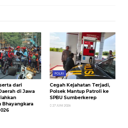
POLRI
erta dari
Cegah Kejahatan Terjadi,
Daerah di Jawa
Polsek Mantup Patroli ke
iahkan
SPBU Sumberkerep
 Bhayangkara
27 JUNI 2026
2026