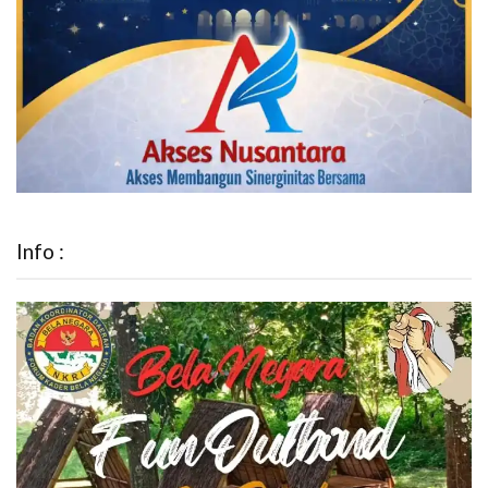
Info :