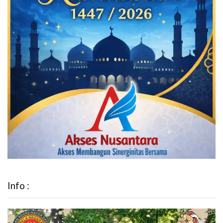
Info :