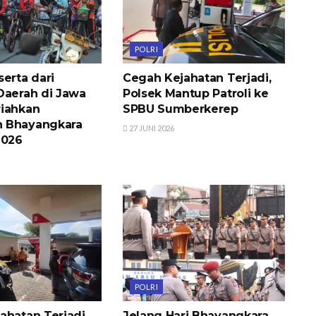
POLRI
erta dari
Cegah Kejahatan Terjadi,
Daerah di Jawa
Polsek Mantup Patroli ke
iahkan
SPBU Sumberkerep
 Bhayangkara
27 JUNI 2026
2026
POLRI
ahatan Terjadi,
Jelang Hari Bhayangkara