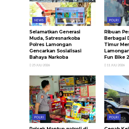
NEWS
POLRI
Selamatkan Generasi
Ribuan Pes
Muda, Satresnarkoba
Berbagai 
Polres Lamongan
Timur Mer
Gencarkan Sosialisasi
Lamongan
Bahaya Narkoba
Fun Bike 
25 JULI 2026
11 JULI 2026
POLRI
POLRI
Polsek Mantup patroli di
Cegah Kej