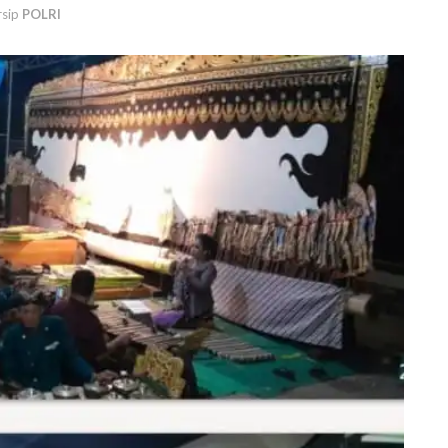
rsip
POLRI