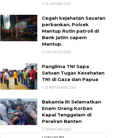
31 JANUARI 2025
Cegah kejahatan Sasaran
perbankan, Polsek
Mantup Rutin patroli di
Bank jatim capem
Mantup.
3 AGUSTUS 2025
Panglima TNI Sapa
Satuan Tugas Kesehatan
TNI di Gaza dan Papua
21 SEPTEMBER 2025
Bakamla RI Selamatkan
Enam Orang Korban
Kapal Tenggelam di
Perairan Banten
2 FEBRUARI 2025
LOAD MORE