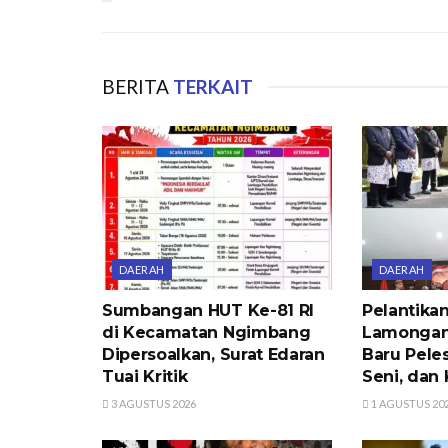
BERITA
TERKAIT
DAERAH
DAERAH
Sumbangan HUT Ke-81 RI
Pelantik
di Kecamatan Ngimbang
Lamongan
Dipersoalkan, Surat Edaran
Baru Peles
Tuai Kritik
Seni, dan 
3 AGUSTUS 2026
1 AGUSTUS 20