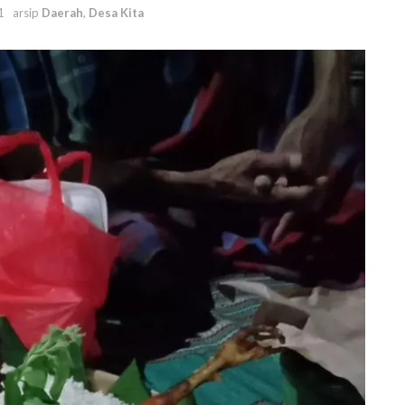
1
arsip
Daerah
,
Desa Kita