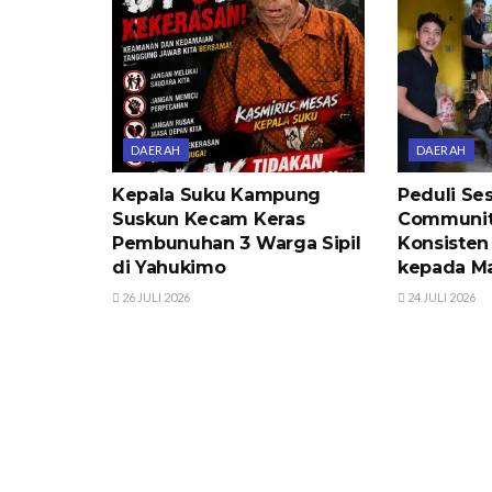
DAERAH
DAERAH
Kepala Suku Kampung
Peduli Se
Suskun Kecam Keras
Communit
Pembunuhan 3 Warga Sipil
Konsisten
di Yahukimo
kepada Ma
26 JULI 2026
24 JULI 2026