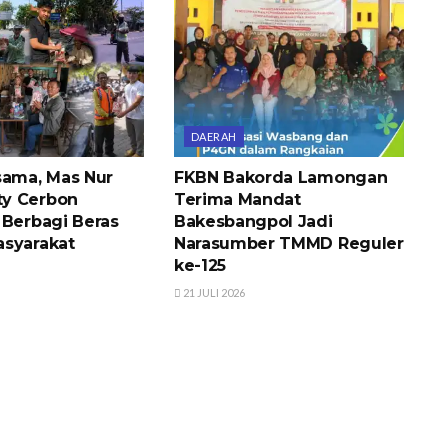
DAERAH
sama, Mas Nur
FKBN Bakorda Lamongan
y Cerbon
Terima Mandat
 Berbagi Beras
Bakesbangpol Jadi
syarakat
Narasumber TMMD Reguler
ke-125
21 JULI 2026