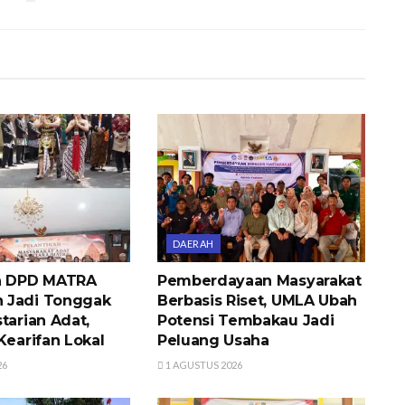
DAERAH
an DPD MATRA
Pemberdayaan Masyarakat
 Jadi Tonggak
Berbasis Riset, UMLA Ubah
tarian Adat,
Potensi Tembakau Jadi
Kearifan Lokal
Peluang Usaha
26
1 AGUSTUS 2026